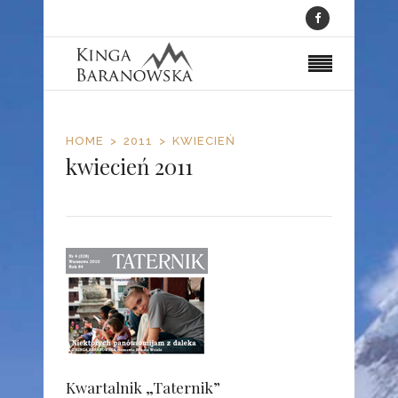
HOME
2011
KWIECIEŃ
kwiecień 2011
Kwartalnik „Taternik”